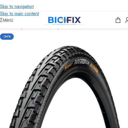
Skip to navigation
Skip to main content
Menú
Inicio
/
Componentes
/
Ruedas y Cubiertas
-24%