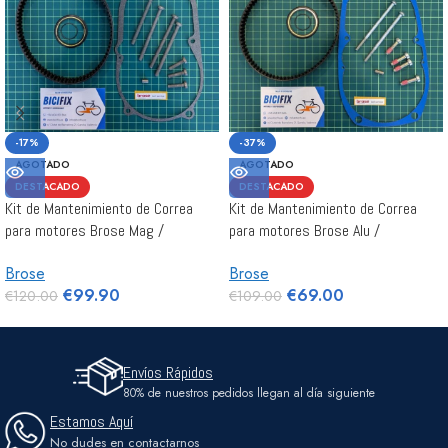
-17%
-37%
AGOTADO
AGOTADO
DESTACADO
DESTACADO
Kit de Mantenimiento de Correa
Kit de Mantenimiento de Correa
para motores Brose Mag /
para motores Brose Alu /
Specialized Gen 2 y Gen 3
Specialized Gen1
Brose
Brose
€
99.90
€
69.00
€
120.00
€
109.00
Envíos Rápidos
80% de nuestros pedidos llegan al día siguiente
Estamos Aquí
No dudes en contactarnos