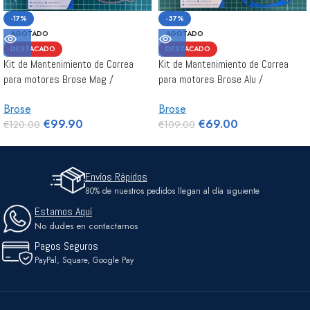
-17%
-37%
AGOTADO
AGOTADO
DESTACADO
DESTACADO
Kit de Mantenimiento de Correa
Kit de Mantenimiento de Correa
para motores Brose Mag /
para motores Brose Alu /
Specialized Gen 2 y Gen 3
Specialized Gen1
Brose
Brose
€
99.90
€
69.00
€
120.00
€
109.00
Envíos Rápidos
80% de nuestros pedidos llegan al día siguiente
Estamos Aquí
No dudes en contactarnos
Pagos Seguros
PayPal, Square, Google Pay