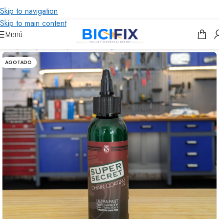
Skip to navigation
Skip to main content
Menú
Inicio
/
Componentes
/
Lubricantes y Mantenimiento
AGOTADO