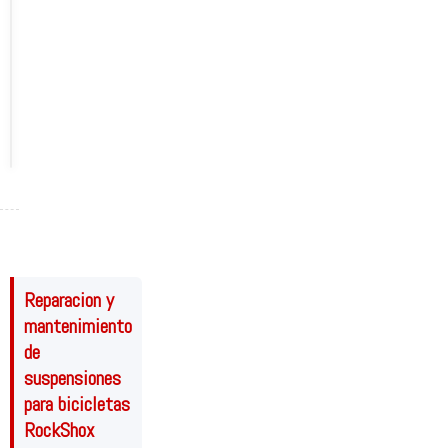
€
A
I
R
SOLICITAR
INFORMACIÓN
Reparacion y
mantenimiento
de
suspensiones
para bicicletas
RockShox