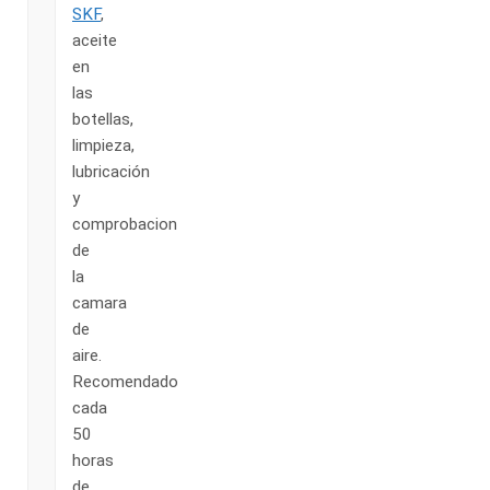
SKF
,
aceite
en
las
botellas,
limpieza,
lubricación
y
comprobacion
de
la
camara
de
aire.
Recomendado
cada
50
horas
de