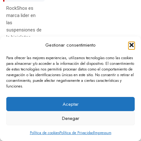
RockShox es
marca lider en
las
suspensiones de
la bicicletas,
Gestionar consentimiento
teniendo una
gran variedad de
Para ofrecer las mejores experiencias, utilizamos tecnologías como las cookies
modelos y
para almacenar y/o acceder a la información del dispositivo. El consentimiento
configuraciones,
de estas tecnologías nos permitirá procesar datos como el comportamiento de
desde la gama
navegación o las identificaciones únicas en este sitio. No consentir o retirar el
consentimiento, puede afectar negativamente a ciertas características y
inciial hasta la
funciones.
gama top.
Aceptar
Denegar
Política de cookies
Política de Privacidad
Impressum
Tienda
Barra Lateral
Lista de deseos
Carrito
Mi cuenta