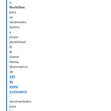
o
RockShox
para
un
rendimiento
óptimo
y
mayor
durabilidad.
Si
el
cliente
desea,
disponemos
de
SKF
de
doble
compuesto
-
recomendados
para